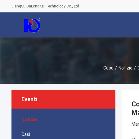
JiangSu DaLongKai Technology Co., Ltd
Casa
/
Notizie
/
Eventi
Co
Ma
Notizie
Mar
Casi