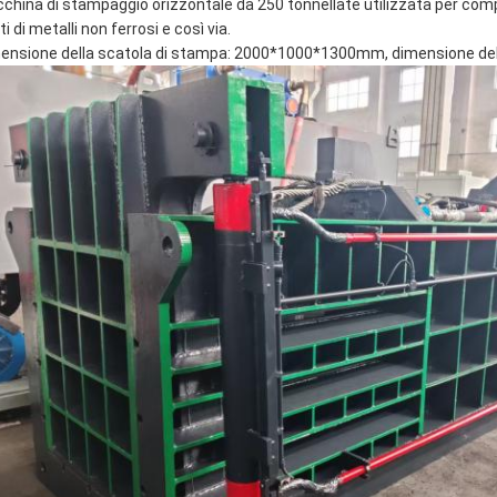
china di stampaggio orizzontale da 250 tonnellate utilizzata per compri
uti di metalli non ferrosi e così via.
ensione della scatola di stampa: 2000*1000*1300mm, dimensione de