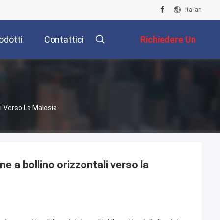
Italian
odotti
Contattici
Richiedere Un
Preventivo
li Verso La Malesia
e a bollino orizzontali verso la