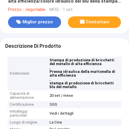
alta efficienza/colore idraulico del blu della stampa
della mattonella
Prezzo：negotiable
MOQ：1 set
Miglior prezzo
Contattaci
Descrizione Di Prodotto
Stampa di produzione di bricchetti
del metallo di alta efficienza
,
Pressa idraulica della mattonella di
Evidenziare
alta efficienza
,
stampa di produzione di bricchetti
blu del metallo
Capacità di
20 set / mese
alimentazione
Certificazione
SGS
Imballaggi
Vedi i dettagli
particolari
Luogo di origine
La Cina