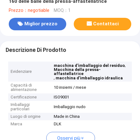
160 delle balle della pressa-affastellatrice
Prezzo：negotiable
MOQ：1
Miglior prezzo
Contattaci
Descrizione Di Prodotto
,
macchina d'imballaggio del residuo
Macchina della pressa-
Evidenziare
affastellatrice
,
macchina d'imballaggio idraulica
Capacità di
10 insiemi / mese
alimentazione
Certificazione
ISO9001
Imballaggi
Imballaggio nudo
particolari
Luogo di origine
Made in China
Marca
DLK
Osservi più