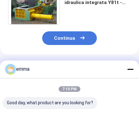
idraulica integrata Y81t -
160 delle balle della pressa-
affastellatrice
Continua
Prodotti Raccomandati
emma
7:10 PM
Good day, what product are you looking for?
Pressa idraulica per
small cover area
Soluzione di
balle di rottami di
easy operation easy
riciclaggio per
grandi dimensioni
maintenance scrap
pressa imballa