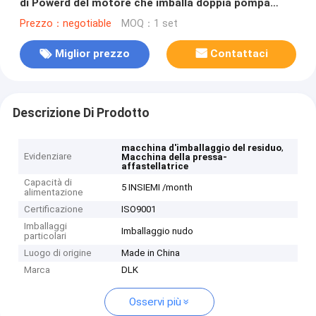
di Powerd del motore che imballa doppia pompa
freno ad alta densità a macchina
Prezzo：negotiable
MOQ：1 set
Miglior prezzo
Contattaci
Descrizione Di Prodotto
,
macchina d'imballaggio del residuo
Evidenziare
Macchina della pressa-
affastellatrice
Capacità di
5 INSIEMI /month
alimentazione
Certificazione
ISO9001
Imballaggi
Imballaggio nudo
particolari
Luogo di origine
Made in China
Marca
DLK
Osservi più