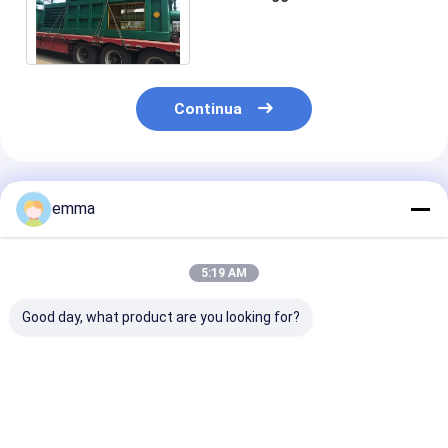
plastica del pulsante della
cassa disponibile
Continua
Prodotti Raccomandati
emma
5:19 AM
Good day, what product are you looking for?
Imballaggio in
110s Sicurezza del
20kW Motore B
cartone
ciclo Ultimate
orizzontale pe
2000*900MM
Combination
rifiuti 50 tonn
Dimensione Hopper
Horizontal
Forza di