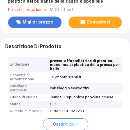
plastica del pulsante della cassa disponibile
Prezzo：negotiable
MOQ：1 set
Miglior prezzo
Contattaci
Descrizione Di Prodotto
,
pressa-affastellatrice di plastica
Evidenziare
macchina di plastica della pressa per
balle
Capacità di
15 /month stabiliti
alimentazione
Imballaggi
imballaggio seaworthy
particolari
Luogo di origine
Jiangsu Repubblica popolare cinese
Marca
DLK
Numero di modello
HPM500~HPM1250
Osservi più