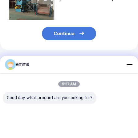
cinghie di plastica della carta
straccia dei materiali sfusi
Continua
Prodotti Raccomandati
emma
5:27 AM
Good day, what product are you looking for?
Imballaggio in
110s Sicurezza del
20kW Motore B
cartone
ciclo Ultimate
orizzontale pe
2000*900MM
Combination
rifiuti 50 tonn
Dimensione Hopper
Horizontal
Forza di