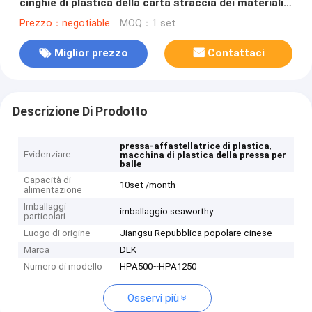
cinghie di plastica della carta straccia dei materiali
sfusi
Prezzo：negotiable
MOQ：1 set
Miglior prezzo
Contattaci
Descrizione Di Prodotto
,
pressa-affastellatrice di plastica
Evidenziare
macchina di plastica della pressa per
balle
Capacità di
10set /month
alimentazione
Imballaggi
imballaggio seaworthy
particolari
Luogo di origine
Jiangsu Repubblica popolare cinese
Marca
DLK
Numero di modello
HPA500~HPA1250
Osservi più