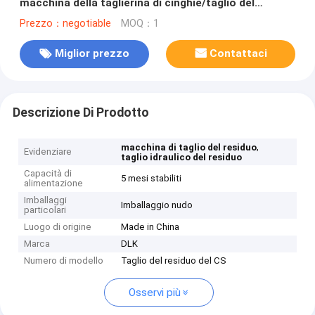
macchina della taglierina di cinghie/taglio del
manuale
Prezzo：negotiable
MOQ：1
Miglior prezzo
Contattaci
Descrizione Di Prodotto
,
macchina di taglio del residuo
Evidenziare
taglio idraulico del residuo
Capacità di
5 mesi stabiliti
alimentazione
Imballaggi
Imballaggio nudo
particolari
Luogo di origine
Made in China
Marca
DLK
Numero di modello
Taglio del residuo del CS
Osservi più