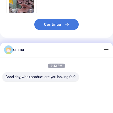
della taglierina di cinghie/taglio del
manuale
Continua
Prodotti Raccomandati
emma
9:43 PM
Good day, what product are you looking for?
Cesoia ibrida diesel
WS-500M Mobile
WS-630E VFD 
elettrica mobile per
Scrap Metal Shear
metallo di
rottami metallici WS
con 500 tonnellate di
rottamazione 
500M, ideale per
forza di taglio
risparmio ener
depositi di rottami e
massima, energia
con 630 tonnel
Miglior prezzo
Miglior prezzo
Miglior pr