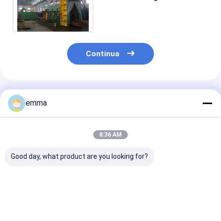
ferraglia di 720*650
millimetro ha approvato
Continua
Prodotti Raccomandati
emma
8:36 AM
Good day, what product are you looking for?
Coioioiera a
Macchine per taglio
5000kn Max fo
grattaforma con
di gresie per lavori
taglio 1400/
regolazioni
pesanti ottimizzate
Lunghezza del
automatiche e
per il taglio preciso
lama WS-500 