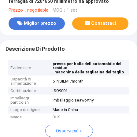
ferraglia di 720*650 millimetro ha approvato
Prezzo：negotiable
MOQ：1 set
Miglior prezzo
Contattaci
Descrizione Di Prodotto
pressa per balle dell'automobile del
Evidenziare
residuo
,
macchina della taglierina del taglio
Capacità di
5 INSIEMI /month
alimentazione
Certificazione
ISO9001
Imballaggi
imballaggio seaworthy
particolari
Luogo di origine
Made in China
Marca
DLK
Osservi più