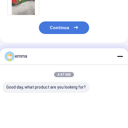
rompiballe dell'attrezzatura
ausiliaria variabile per il pezzo della
borsa
Continua
Prodotti Raccomandati
emma
4:47 AM
Good day, what product are you looking for?
Apparecchiature per
Ton Scrap Metal
Macchina idra
la rottura delle bale
Bale Breaker 1500
della macchin
metalliche
smantella la
rompiballe del
macchina per la
metallo CBJ-1
balla d'acciaio del
per lo
Miglior prezzo
Miglior prezzo
Miglior pr