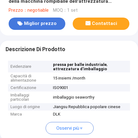
della macchina rompiballe dell'attrezzatura
ausiliaria variabile per il pezzo della borsa
Prezzo：negotiable
MOQ：1 set
Miglior prezzo
Contattaci
Descrizione Di Prodotto
,
pressa per balle industriale
Evidenziare
attrezzatura d'imballaggio
Capacità di
15 insiemi /month
alimentazione
Certificazione
ISO9001
Imballaggi
imballaggio seaworthy
particolari
Luogo di origine
Jiangsu Repubblica popolare cinese
Marca
DLK
Osservi più