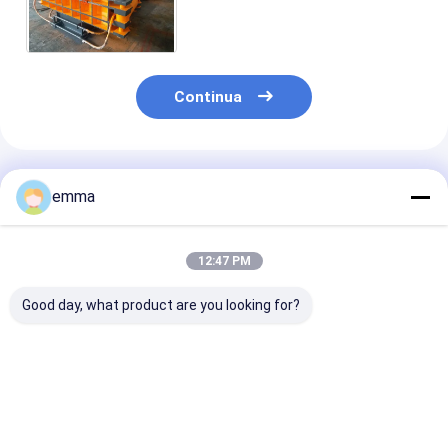
le tenaglie dirige la forza di
trazione variabile 600KN
Continua
Prodotti Raccomandati
emma
12:47 PM
Good day, what product are you looking for?
Apparecchiature per
Ton Scrap Metal
Macchina idra
la rottura delle bale
Bale Breaker 1500
della macchin
metalliche
smantella la
rompiballe del
macchina per la
metallo CBJ-1
balla d'acciaio del
per lo
Miglior prezzo
Miglior prezzo
Miglior pr