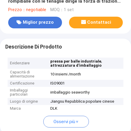
rompiballe con le tenaglie dirige la forza di trazione
variabile 600KN
Prezzo：negotiable
MOQ：1 set
Miglior prezzo
Contattaci
Descrizione Di Prodotto
,
pressa per balle industriale
Evidenziare
attrezzatura d'imballaggio
Capacità di
10 insiemi /month
alimentazione
Certificazione
ISO9001
Imballaggi
imballaggio seaworthy
particolari
Luogo di origine
Jiangsu Repubblica popolare cinese
Marca
DLK
Osservi più