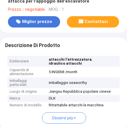
attacca per l'appoggio dell'escavatore
Prezzo：negotiable
MOQ：1
Miglior prezzo
Contattaci
Descrizione Di Prodotto
,
attacchi l'attrezzatura
Evidenziare
idraulico attacchi
Capacità di
5 INSIEMI /month
alimentazione
Imballaggi
imballaggio seaworthy
particolari
Luogo di origine
Jiangsu Repubblica popolare cinese
Marca
DLK
Numero di modello
Ritrattabile attacchi la macchina
Osservi più