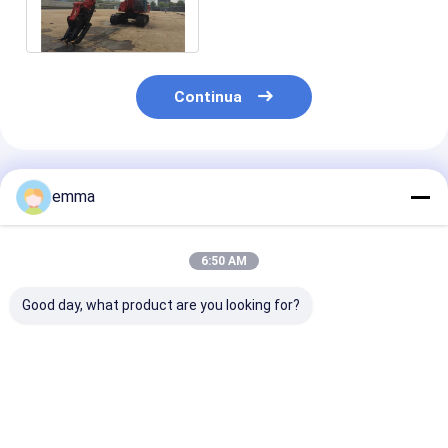
attacca per l'appoggio
dell'escavatore
Continua
Prodotti Raccomandati
emma
6:50 AM
Good day, what product are you looking for?
Apparecchiatura
La ferraglia che
Un residuo d'a
idraulica pesante per
ricicla l'escavatore
di cinque petal
escavatori
attacca l'abitudine
tratta le gru a
di medie dimensioni
nel colore diff
di tensione di 25 Mpa
su misura
Miglior prezzo
Miglior prezzo
Miglior pr