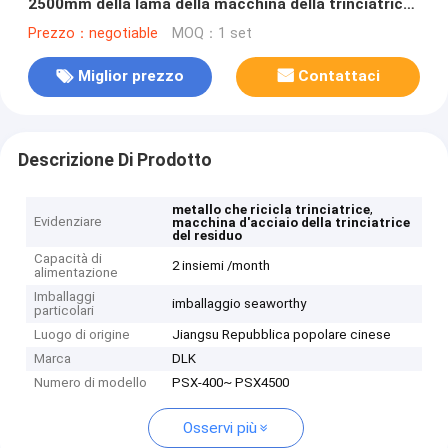
2500mm della lama della macchina della trinciatrice
disponibili
Prezzo：negotiable
MOQ：1 set
Miglior prezzo
Contattaci
Descrizione Di Prodotto
,
metallo che ricicla trinciatrice
Evidenziare
macchina d'acciaio della trinciatrice
del residuo
Capacità di
2 insiemi /month
alimentazione
Imballaggi
imballaggio seaworthy
particolari
Luogo di origine
Jiangsu Repubblica popolare cinese
Marca
DLK
Numero di modello
PSX-400~ PSX4500
Osservi più