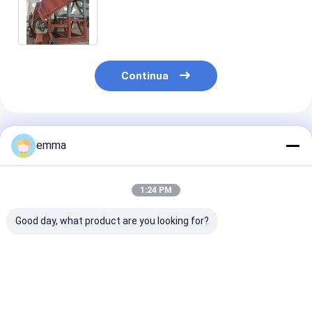
lama della macchina della
trinciatrice disponibili
Continua
Prodotti Raccomandati
emma
1:24 PM
Good day, what product are you looking for?
Trituratore a basso
Trituratore a doppio
Macchina
rumore ad alta
albero con design a
trituratrice id
efficienza ad alta
doppia vite,
per acciaio
coppia a quattro
controllo PLC e
controllata d