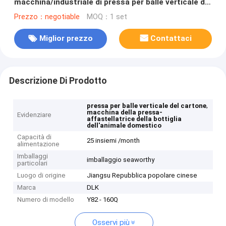
macchina/industriale di pressa per balle verticale del
cartone
Prezzo：negotiable
MOQ：1 set
Miglior prezzo
Contattaci
Descrizione Di Prodotto
,
pressa per balle verticale del cartone
macchina della pressa-
Evidenziare
affastellatrice della bottiglia
dell'animale domestico
Capacità di
25 insiemi /month
alimentazione
Imballaggi
imballaggio seaworthy
particolari
Luogo di origine
Jiangsu Repubblica popolare cinese
Marca
DLK
Numero di modello
Y82 - 160Q
Osservi più