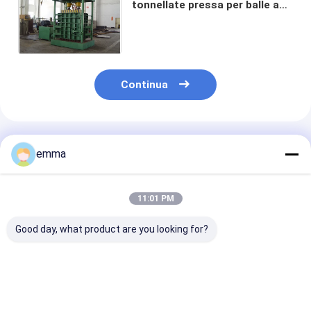
tonnellate pressa per balle a
macchina/industriale di pressa
per balle verticale del cartone
Continua
Prodotti Raccomandati
emma
11:01 PM
Good day, what product are you looking for?
Macchina di
Sistema integrato di
La macchina p
compressione
blocco di sicurezza
compressione
verticale
per il compattatore
verticale Y82-