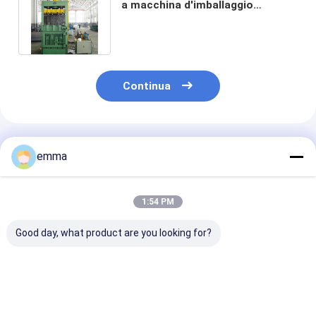
a macchina d'imballaggio
verticale di pressione differente
Continua
Prodotti Raccomandati
emma
1:54 PM
Good day, what product are you looking for?
Macchina di
Sistema integrato di
La macchina p
compressione
blocco di sicurezza
compressione
verticale
per il compattatore
verticale Y82-