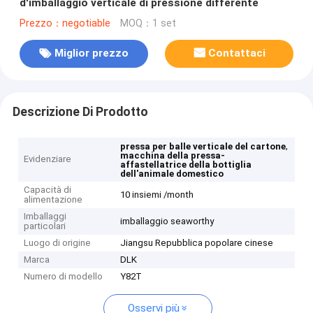
d'imballaggio verticale di pressione differente
Prezzo：negotiable
MOQ：1 set
Miglior prezzo
Contattaci
Descrizione Di Prodotto
,
pressa per balle verticale del cartone
macchina della pressa-
Evidenziare
affastellatrice della bottiglia
dell'animale domestico
Capacità di
10 insiemi /month
alimentazione
Imballaggi
imballaggio seaworthy
particolari
Luogo di origine
Jiangsu Repubblica popolare cinese
Marca
DLK
Numero di modello
Y82T
Osservi più