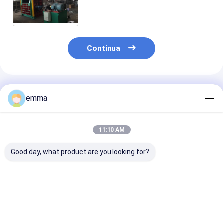
pacchetto verticale della
macchina 200 tonnellate di forza
di termine nominale
Continua
Prodotti Raccomandati
emma
11:10 AM
Good day, what product are you looking for?
Macchina di
Sistema integrato di
La macchina p
compressione
blocco di sicurezza
compressione
verticale
per il compattatore
verticale Y82-
personalizzata
di rifiuti verticale
scarti di cart
7.5kw Compressione
personalizzabile
Miglior prezzo
Miglior prezzo
Miglior pr