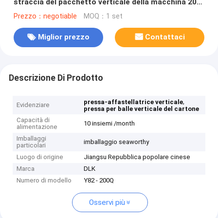
straccia del pacchetto verticale della macchina 200
tonnellate di forza di termine nominale
Prezzo：negotiable
MOQ：1 set
Miglior prezzo
Contattaci
Descrizione Di Prodotto
,
pressa-affastellatrice verticale
Evidenziare
pressa per balle verticale del cartone
Capacità di
10 insiemi /month
alimentazione
Imballaggi
imballaggio seaworthy
particolari
Luogo di origine
Jiangsu Repubblica popolare cinese
Marca
DLK
Numero di modello
Y82 - 200Q
Osservi più