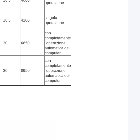
18,5
4000
operazione
singola
18,5
4200
operazione
con
completamente
30
6650
l'operazione
automatica del
computer
con
completamente
30
8950
l'operazione
automatica del
computer