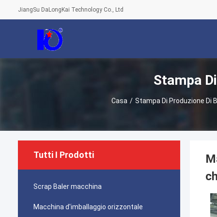
JiangSu DaLongKai Technology Co., Ltd
Stampa Di 
Casa
/
Stampa Di Produzione Di B
Tutti I Prodotti
Ma
ch
Scrap Baler macchina
Macchina d'imballaggio orizzontale