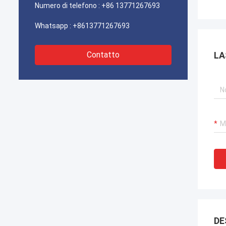
Numero di telefono :
+86 13771267693
Whatsapp :
+8613771267693
Contatto
LA
DE