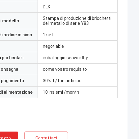
DLK
Stampa di produzione di bricchetti
i modello
del metallo di serie Y83
di ordine minimo
1 set
negotiable
 particolari
imballaggio seaworthy
 consegna
come vostro requisito
i pagamento
30% T/T in anticipo
di alimentazione
10 insiemi /month
Prezzo
Contattaci