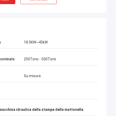
a
18.5KW~45kW
nominale
250Tons - 500Tons
Su misura
macchina idraulica della stampa della mattonella