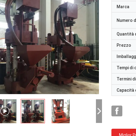
Marca
Numero d
Quantità 
Prezzo
Imballaggi
Tempi di
Termini d
Capacità 
Miglior 