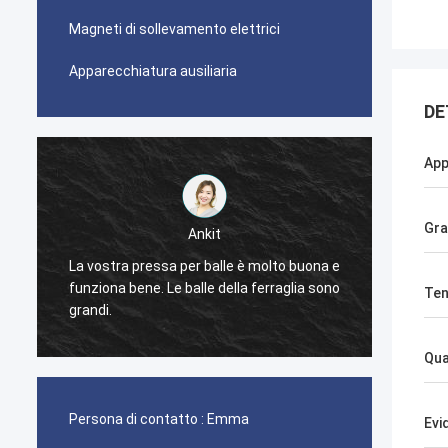
Magneti di sollevamento elettrici
Apparecchiatura ausiliaria
DE
App
Gra
Ankit
La vostra pressa per balle è molto buona e
La mac
funziona bene. Le balle della ferraglia sono
Ten
funzio
grandi.
Qua
Persona di contatto :
Emma
Evi