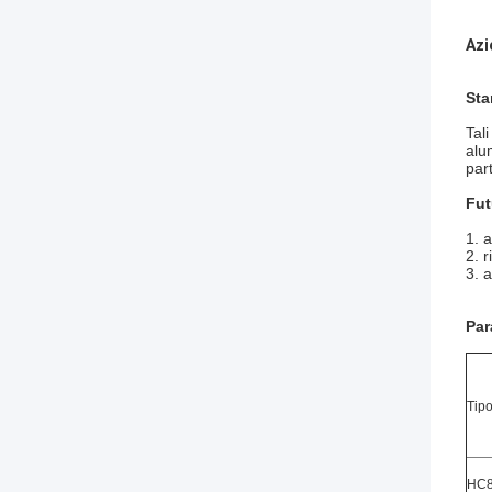
Azi
Sta
Tal
alu
par
Fut
1. 
2. 
3. 
Par
Tip
HC8