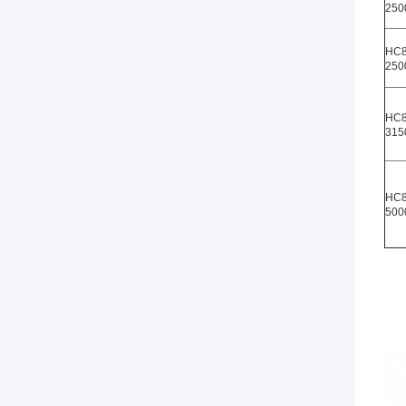
250
HC8
250
HC8
315
HC8
500