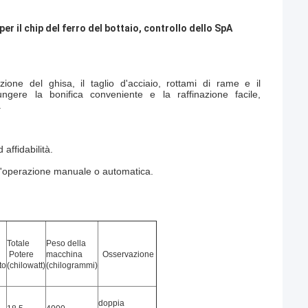
r il chip del ferro del bottaio, controllo dello SpA
ione del ghisa, il taglio d'acciaio, rottami di rame e il
gere la bonifica conveniente e la raffinazione facile,
.
affidabilità.
e l'operazione manuale o automatica.
Totale
Peso della
Potere
macchina
Osservazione
to
(chilowatt)
(chilogrammi)
doppia