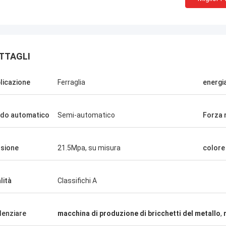
TTAGLI
licazione
Ferraglia
energi
do automatico
Semi-automatico
Forza 
Manu
china della pressa per balle
sione
21.5Mpa, su misura
colore
na molto bene.
lità
Classifichi A
denziare
macchina di produzione di bricchetti del metallo
,