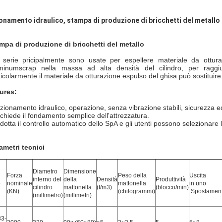
onamento idraulico, stampa di produzione di bricchetti del metallo pe
mpa di produzione di bricchetti del metallo
i serie pricipalmente sono usate per espellere materiale da otturaz
minumscrap nella massa ad alta densità del cilindro, per raggiun
ticolarmente il materiale da otturazione espulso del ghisa può sostituire
ures:
azionamento idraulico, operazione, senza vibrazione stabili, sicurezza ed 
richiede il fondamento semplice dell'attrezzatura.
adotta il controllo automatico dello SpA e gli utenti possono selezionar
ametri tecnici
Diametro
Dimensione
Forza
Peso della
Uscita
interno del
della
Densità
Produttività
o
nominale
mattonella
in uno
cilindro
mattonella
(t/m3)
(blocco/min)
(KN)
(chilogrammi)
Spostamen
(millimetro)
(millimetri)
3-