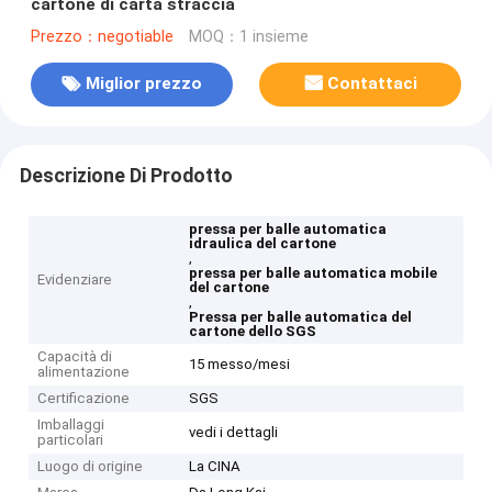
cartone di carta straccia
Prezzo：negotiable
MOQ：1 insieme
Miglior prezzo
Contattaci
Descrizione Di Prodotto
pressa per balle automatica
idraulica del cartone
,
pressa per balle automatica mobile
Evidenziare
del cartone
,
Pressa per balle automatica del
cartone dello SGS
Capacità di
15 messo/mesi
alimentazione
Certificazione
SGS
Imballaggi
vedi i dettagli
particolari
Luogo di origine
La CINA