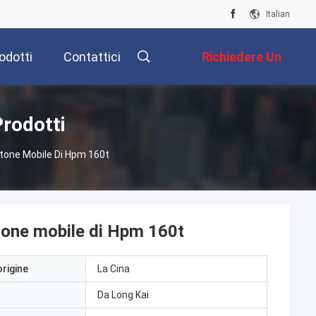
Italian
odotti
Contattici
Richiedere Un
Preventivo
Prodotti
rtone Mobile Di Hpm 160t
rtone mobile di Hpm 160t
origine
La Cina
Da Long Kai