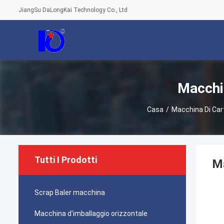
JiangSu DaLongKai Technology Co., Ltd
Macchin
Casa
/
Macchina Di Cart
Tutti I Prodotti
Ma
Scrap Baler macchina
Macchina d'imballaggio orizzontale