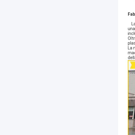
Fab
La t
una
incl
Olt
pla
La 
mac
del