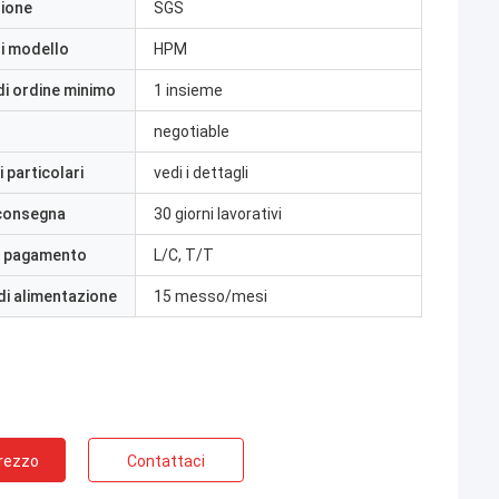
zione
SGS
i modello
HPM
di ordine minimo
1 insieme
negotiable
 particolari
vedi i dettagli
 consegna
30 giorni lavorativi
i pagamento
L/C, T/T
di alimentazione
15 messo/mesi
Prezzo
Contattaci