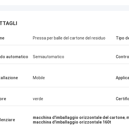
TTAGLI
me
Pressa per balle del cartone del residuo
Tipo d
do automatico
Semiautomatico
Contro
Manu
tallazione
Mobile
Applic
della pressa per balle
lto bene.
ore
verde
Certif
macchina d'imballaggio orizzontale del cartone
,
m
denziare
macchina d'imballaggio orizzontale 160t