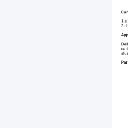
Car
1.
I
2. 
App
Del
cart
sfu
Par