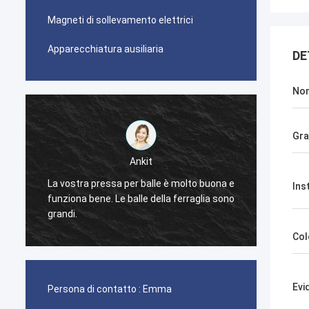
Magneti di sollevamento elettrici
Apparecchiatura ausiliaria
DE
No
Gra
Ankit
La vostra pressa per balle è molto buona e
Ins
La macchina 
funziona bene. Le balle della ferraglia sono
funziona mo
grandi.
Col
Evi
Persona di contatto :
Emma