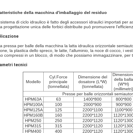
atteristiche della macchina d'imballaggio del residuo
l sistema di ciclo idraulico è fatto degli accessori idraulici importati pe
La progettazione unica delle forbici distribuite può promuovere l'efficienz
licazione
la pressa per balle della macchina la latta idraulica orizzontale semiauto
one, la plastica dello spreco, le latte, l'alluminio, la noce di cocco, i vesti
so compressi in un blocco, di modo che possiamo immagazzinare, per tra
ametri tecnici
Dimension
Cyl.Force
Dimensione del
della balla
Modello
principale
dosatore (L*W)
(W*H)
(tonnellata)
(tonnellata)
(millimetri
Presse per balle orizzontali semiauto
HPM63A
63
1400*800
800*800
HPM100A
100
2000*900
900*900
HPM125A
125
2200*1100
1100*900
HPM160B
160
2200*1120
1120*130
HPM250
250
2200*1120
1120*130
HPM315
315
2200*1120
1120*130
HPM400
400
2200*1120
1120*130