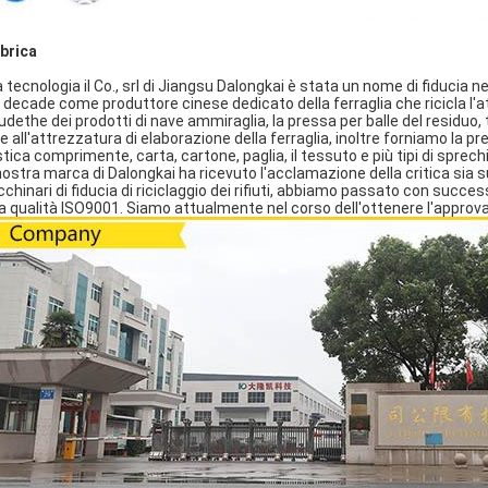
brica
ecnologia il Co., srl di Jiangsu Dalongkai è stata un nome di fiducia nell'
 decade come produttore cinese dedicato della ferraglia che ricicla l'at
udethe dei prodotti di nave ammiraglia, la pressa per balle del residuo, ta
re all'attrezzatura di elaborazione della ferraglia, inoltre forniamo la pr
stica comprimente, carta, cartone, paglia, il tessuto e più tipi di sprechi
nostra marca di Dalongkai ha ricevuto l'acclamazione della critica sia 
chinari di fiducia di riciclaggio dei rifiuti, abbiamo passato con succe
la qualità ISO9001. Siamo attualmente nel corso dell'ottenere l'approva