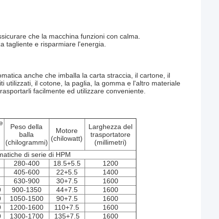
r assicurare che la macchina funzioni con calma.
a tagliente e risparmiare l'energia.
matica anche che imballa la carta straccia, il cartone, il
ti utilizzati, il cotone, la paglia, la gomma e l'altro materiale
sportarli facilmente ed utilizzare conveniente.
e
Peso della
Larghezza del
Motore
balla
trasportatore
(chilowatt)
(chilogrammi)
(millimetri)
)
matiche di serie di HPM
280-400
18.5+5.5
1200
405-600
22+5.5
1400
630-900
30+7.5
1600
0
900-1350
44+7.5
1600
0
1050-1500
90+7.5
1600
0
1200-1600
110+7.5
1600
0
1300-1700
135+7.5
1600