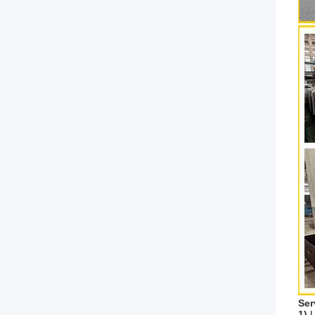
Ser
1)
U