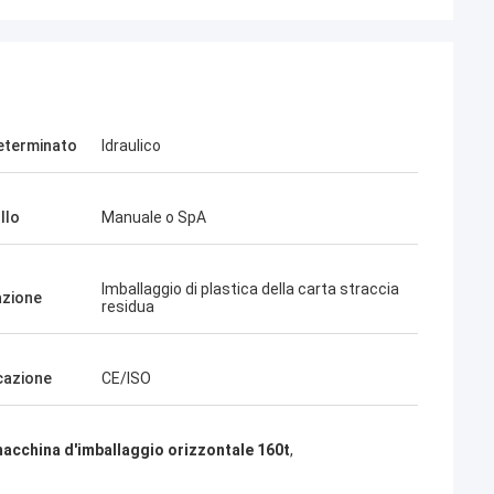
eterminato
Idraulico
llo
Manuale o SpA
Imballaggio di plastica della carta straccia
azione
residua
icazione
CE/ISO
acchina d'imballaggio orizzontale 160t
,