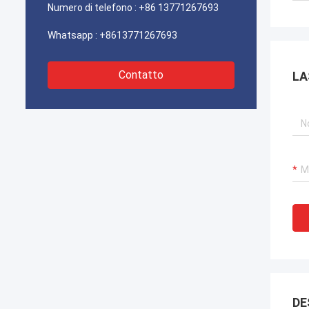
Numero di telefono :
+86 13771267693
Whatsapp :
+8613771267693
Contatto
LA
DE