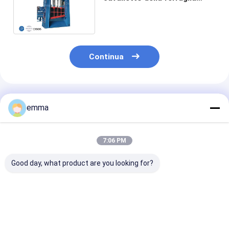
150kw che taglia il riciclaggio
d'acciaio non preparato
Continua
Prodotti Raccomandati
emma
7:06 PM
Good day, what product are you looking for?
Coioioiera a
Macchine per taglio
5000kn Max fo
grattaforma con
di gresie per lavori
taglio 1400/
regolazioni
pesanti ottimizzate
Lunghezza del
automatiche e
per il taglio preciso
lama WS-500 