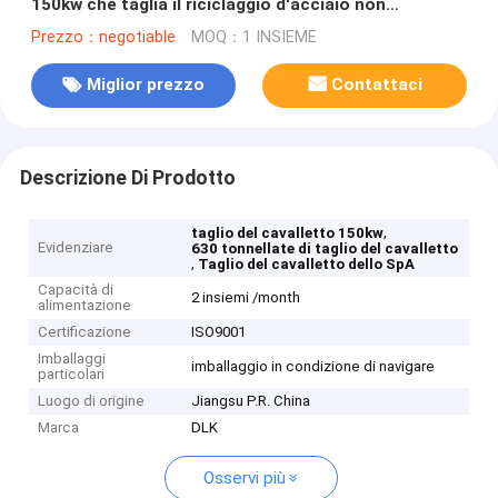
150kw che taglia il riciclaggio d'acciaio non
preparato
Prezzo：negotiable
MOQ：1 INSIEME
Miglior prezzo
Contattaci
Descrizione Di Prodotto
,
taglio del cavalletto 150kw
Evidenziare
630 tonnellate di taglio del cavalletto
,
Taglio del cavalletto dello SpA
Capacità di
2 insiemi /month
alimentazione
Certificazione
ISO9001
Imballaggi
imballaggio in condizione di navigare
particolari
Luogo di origine
Jiangsu P.R. China
Marca
DLK
Osservi più