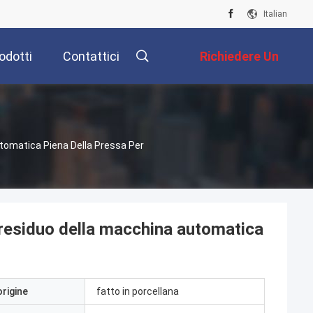
Italian
odotti
Contattici
Richiedere Un
Preventivo
utomatica Piena Della Pressa Per
l residuo della macchina automatica
origine
fatto in porcellana