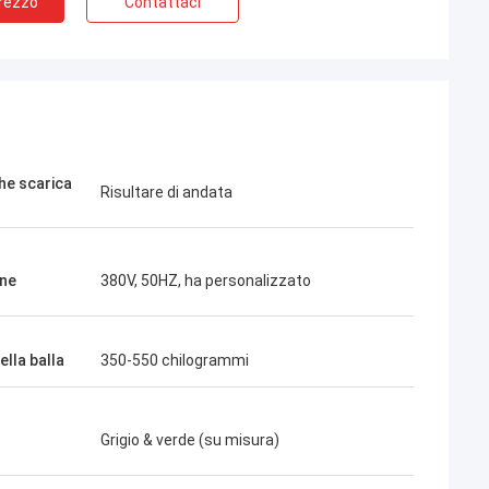
Prezzo
Contattaci
che scarica
Risultare di andata
ne
380V, 50HZ, ha personalizzato
lla balla
350-550 chilogrammi
Grigio & verde (su misura)