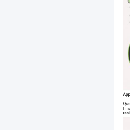
App
Que
I ma
res