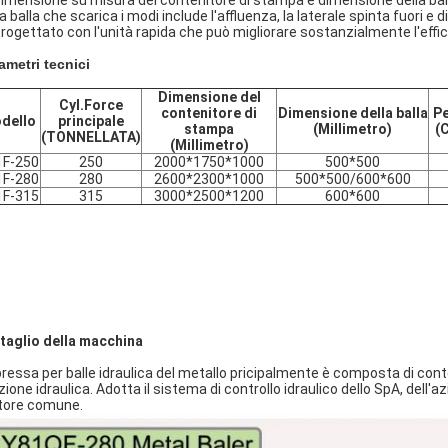
Dimensione su misura del contenitore di stampa e dimensione della bal
a balla che scarica i modi include l'affluenza, la laterale spinta fuori e d
Progettato con l'unità rapida che può migliorare sostanzialmente l'effic
ametri tecnici
Dimensione del
Cyl.Force
contenitore di
Dimensione della balla
Pe
dello
principale
stampa
(Millimetro)
(
(TONNELLATA)
(Millimetro)
1F-250
250
2000*1750*1000
500*500
1F-280
280
2600*2300*1000
500*500/600*600
1F-315
315
3000*2500*1200
600*600
taglio della macchina
pressa per balle idraulica del metallo pricipalmente è composta di conten
zione idraulica. Adotta il sistema di controllo idraulico dello SpA, dell'
ore comune.