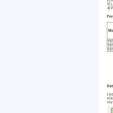
2) 
3) L
4) 
Par
Mo
Y8
Y8
Y8
Det
La 
sta
mot