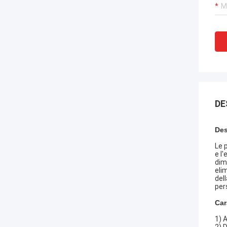
DE
Des
Le 
e l
dim
elim
del
per
Car
1) 