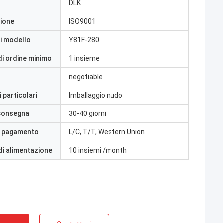
DLK
zione
ISO9001
i modello
Y81F-280
di ordine minimo
1 insieme
negotiable
 particolari
Imballaggio nudo
 consegna
30-40 giorni
i pagamento
L/C, T/T, Western Union
di alimentazione
10 insiemi /month