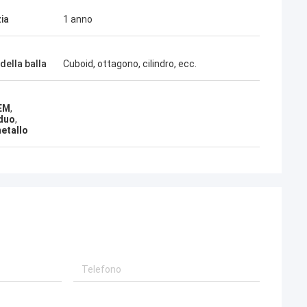
ia
1 anno
della balla
Cuboid, ottagono, cilindro, ecc.
OEM
,
iduo
,
metallo