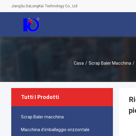
JiangSu DaLongKai Technology Co., Ltd
Casa
/
Scrap Baler Macchina
/
Tutti I Prodotti
Ri
pi
Scrap Baler macchina
Macchina d'imballaggio orizzontale