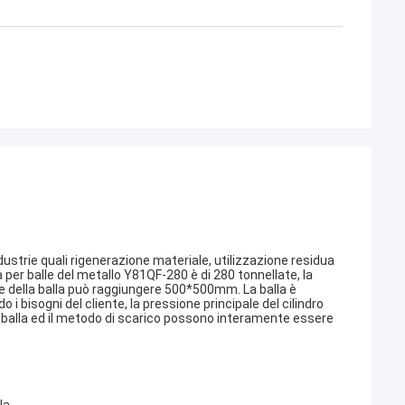
ustrie quali rigenerazione materiale, utilizzazione residua
a per balle del metallo Y81QF-280 è di 280 tonnellate, la
della balla può raggiungere 500*500mm. La balla è
o i bisogni del cliente, la pressione principale del cilindro
a balla ed il metodo di scarico possono interamente essere