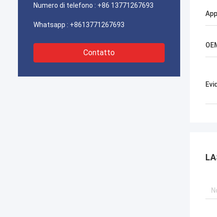
Numero di telefono :
+86 13771267693
App
Whatsapp :
+8613771267693
OE
Contatto
Evi
LA