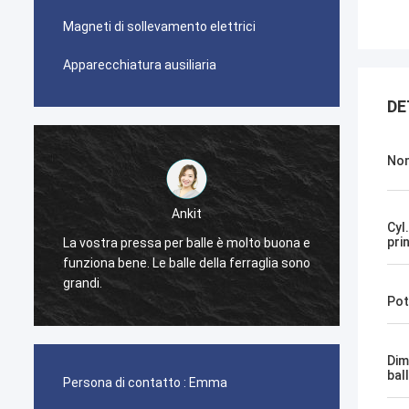
Magneti di sollevamento elettrici
Apparecchiatura ausiliaria
DE
Nom
Ankit
Cyl
pri
La vostra pressa per balle è molto buona e
La mac
funziona bene. Le balle della ferraglia sono
funzio
grandi.
Pot
Dim
bal
Persona di contatto :
Emma