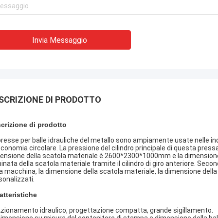
Invia Messaggio
SCRIZIONE DI PRODOTTO
crizione di prodotto
presse per balle idrauliche del metallo sono ampiamente usate nelle ind
'economia circolare. La pressione del cilindro principale di questa press
ensione della scatola materiale è 2600*2300*1000mm e la dimensione 
inata della scatola materiale tramite il cilindro di giro anteriore. Second
la macchina, la dimensione della scatola materiale, la dimensione dell
sonalizzati.
atteristiche
Azionamento idraulico, progettazione compatta, grande sigillamento.