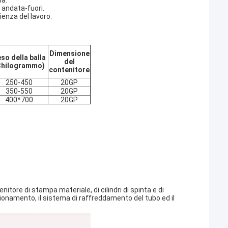
la.
i andata-fuori.
ienza del lavoro.
Dimensione
so della balla
del
Chilogrammo)
contenitore
250-450
20GP
350-550
20GP
400*700
20GP
itore di stampa materiale, di cilindri di spinta e di
azionamento, il sistema di raffreddamento del tubo ed il