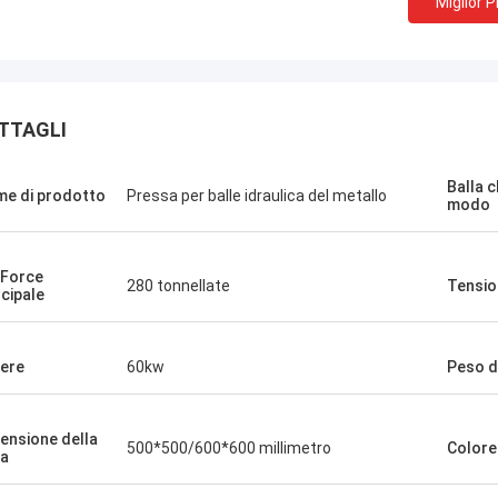
Miglior 
TTAGLI
Balla 
e di prodotto
Pressa per balle idraulica del metallo
modo
Manu
.Force
280 tonnellate
Tensio
ncipale
china della pressa per balle
na molto bene.
ere
60kw
Peso de
ensione della
500*500/600*600 millimetro
Colore
la