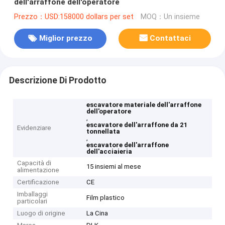
dell'arraffone dell'operatore
Prezzo：USD:158000 dollars per set
MOQ：Un insieme
Miglior prezzo
Contattaci
Descrizione Di Prodotto
escavatore materiale dell'arraffone
dell'operatore
,
escavatore dell'arraffone da 21
Evidenziare
tonnellata
,
escavatore dell'arraffone
dell'acciaieria
Capacità di
15 insiemi al mese
alimentazione
Certificazione
CE
Imballaggi
Film plastico
particolari
Luogo di origine
La Cina