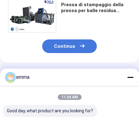
Pressa di stampaggio della
pressa per balle residua
idraulica del ferro 50HZ per la
ferraglia che ricicla industria
Continua
Prodotti Raccomandati
emma
11:24 AM
Good day, what product are you looking for?
Pressa idraulica per
small cover area
Soluzione di