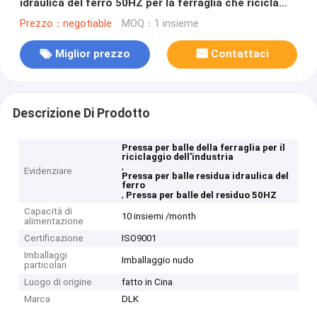
idraulica del ferro 50HZ per la ferraglia che ricicla
industria
Prezzo：negotiable
MOQ：1 insieme
Miglior prezzo
Contattaci
Descrizione Di Prodotto
Pressa per balle della ferraglia per il
riciclaggio dell'industria
,
Evidenziare
Pressa per balle residua idraulica del
ferro
,
Pressa per balle del residuo 50HZ
Capacità di
10 insiemi /month
alimentazione
Certificazione
ISO9001
Imballaggi
Imballaggio nudo
particolari
Luogo di origine
fatto in Cina
Marca
DLK