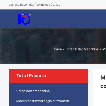
JiangSu DaLongKai Technology Co., Ltd
Casa
/
Scrap Baler Macchina
/
Ma
Tutti I Prodotti
Ma
co
Scrap Baler macchina
Macchina d'imballaggio orizzontale