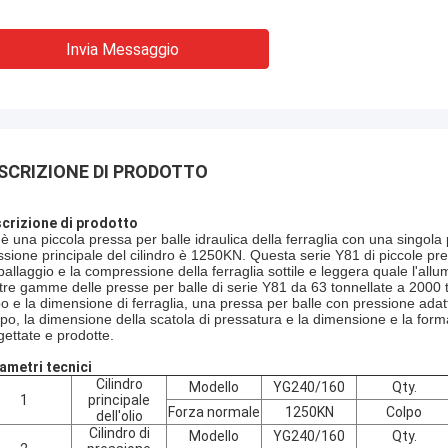
Invia Messaggio
SCRIZIONE DI PRODOTTO
crizione di prodotto
 è una piccola pressa per balle idraulica della ferraglia con una singola 
ssione principale del cilindro è 1250KN. Questa serie Y81 di piccole pres
ballaggio e la compressione della ferraglia sottile e leggera quale l'allu
tre gamme delle presse per balle di serie Y81 da 63 tonnellate a 2000 to
tipo e la dimensione di ferraglia, una pressa per balle con pressione ad
po, la dimensione della scatola di pressatura e la dimensione e la for
gettate e prodotte.
ametri tecnici
Cilindro
Modello
YG240/160
Qty.
1
principale
Forza normale
1250KN
Colpo
dell'olio
Cilindro di
Modello
YG240/160
Qty.