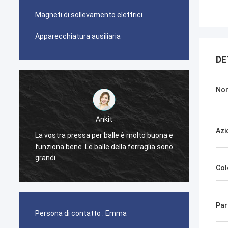
Magneti di sollevamento elettrici
Apparecchiatura ausiliaria
DE
No
Ankit
Azi
La vostra pressa per balle è molto buona e
La macchina de
funziona bene. Le balle della ferraglia sono
funziona molt
grandi.
Col
Par
Persona di contatto :
Emma