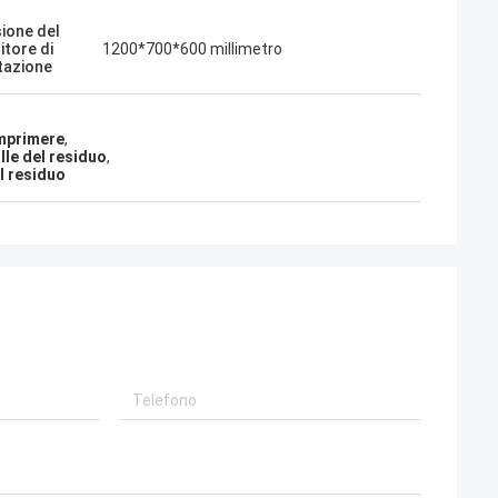
ione del
itore di
1200*700*600 millimetro
tazione
omprimere
,
lle del residuo
,
l residuo