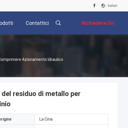
Italian
odotti
Contattici
Richiedere Un
Preventivo
 Comprimere Azionamento Idraulico
del residuo di metallo per
inio
origine
La Cina