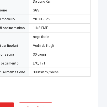
Da Long Kai
zione
SGS
i modello
Y81CF-125
di ordine minimo
1 INSIEME
negotiable
 particolari
Vedi i dettagli
 consegna
30 giorni
i pagamento
L/C, T/T
di alimentazione
30 insiemi/mese