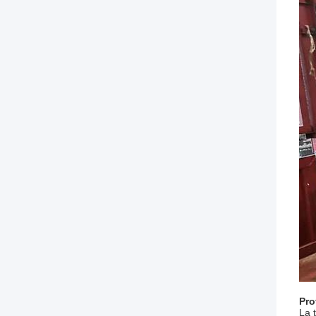
Pro
La t