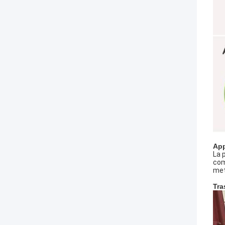
App
La 
com
met
Tra