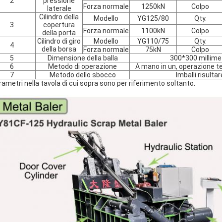
2
pressione
Forza normale
1250kN
Colpo
laterale
Cilindro della
Modello
YG125/80
Qty.
3
copertura
Forza normale
1100kN
Colpo
della porta
Cilindro di giro
Modello
YG110/75
Qty.
4
della borsa
Forza normale
75kN
Colpo
5
Dimensione della balla
300*300 millime
6
Metodo di operazione
A mano in un, operazione 
7
Metodo dello sbocco
Imballi risultar
arametri nella tavola di cui sopra sono per riferimento soltanto.