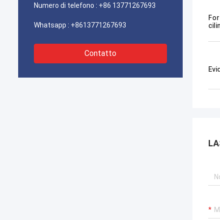
Numero di telefono :
+86 13771267693
For
Whatsapp :
+8613771267693
cil
Contatto
Evi
LA