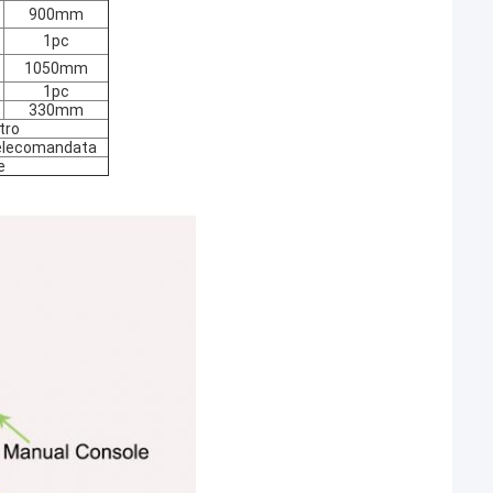
900mm
1pc
1050mm
1pc
330mm
tro
telecomandata
e