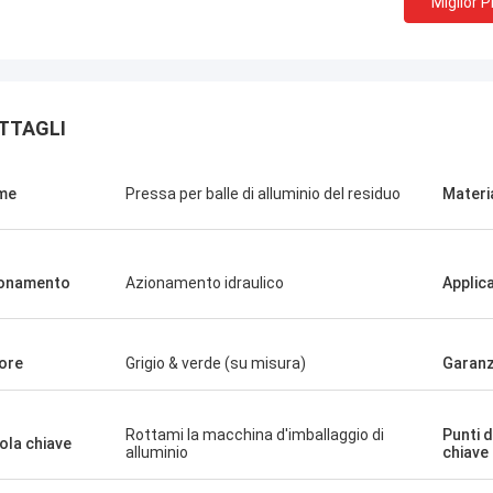
Miglior 
TTAGLI
me
Pressa per balle di alluminio del residuo
Materi
Manu
onamento
Azionamento idraulico
Applic
lla pressa per balle
o bene.
ore
Grigio & verde (su misura)
Garanz
Rottami la macchina d'imballaggio di
Punti d
ola chiave
alluminio
chiave