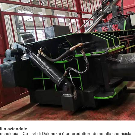
filo aziendale
ecnologia il Co., srl di Dalongkai è un produttore di metallo che ricicla i