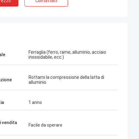
Prezzo
Contattaci
Ferraglia (ferro, rame, alluminio, acciaio
ale
inossidabile, ecc.)
Rottami la compressione della latta di
azione
alluminio
ia
1 anno
i vendita
Facile da operare