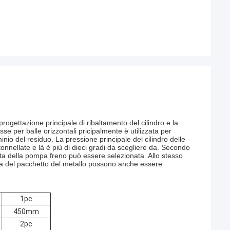
progettazione principale di ribaltamento del cilindro e la
se per balle orizzontali pricipalmente è utilizzata per
minio del residuo. La pressione principale del cilindro delle
nnellate e là è più di dieci gradi da scegliere da. Secondo
atta della pompa freno può essere selezionata. Allo stesso
ma del pacchetto del metallo possono anche essere
1pc
450mm
2pc