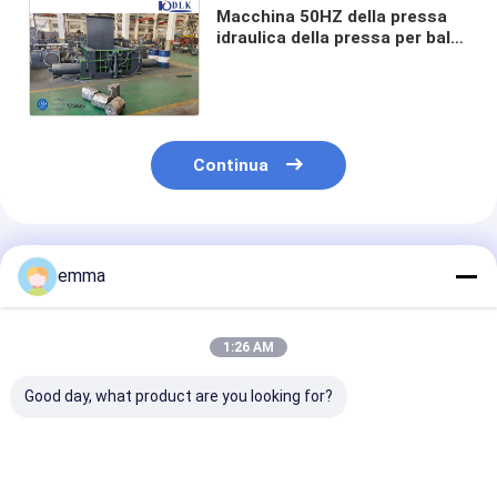
Macchina 50HZ della pressa
idraulica della pressa per balle
del metallo dello spreco di
controllo automatico 200t
Continua
Prodotti Raccomandati
emma
1:26 AM
Good day, what product are you looking for?
Pressa idraulica per
small cover area
Soluzione di