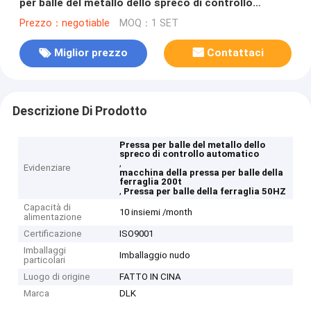
per balle del metallo dello spreco di controllo
automatico 200t
Prezzo：negotiable
MOQ：1 SET
Miglior prezzo
Contattaci
Descrizione Di Prodotto
Pressa per balle del metallo dello
spreco di controllo automatico
,
Evidenziare
macchina della pressa per balle della
ferraglia 200t
,
Pressa per balle della ferraglia 50HZ
Capacità di
10 insiemi /month
alimentazione
Certificazione
ISO9001
Imballaggi
Imballaggio nudo
particolari
Luogo di origine
FATTO IN CINA
Marca
DLK