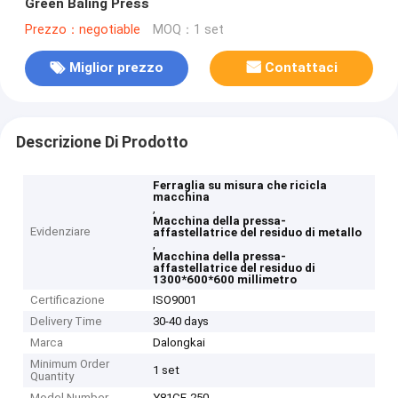
Green Baling Press
Prezzo：negotiable
MOQ：1 set
Miglior prezzo
Contattaci
Descrizione Di Prodotto
Ferraglia su misura che ricicla
macchina
,
Macchina della pressa-
Evidenziare
affastellatrice del residuo di metallo
,
Macchina della pressa-
affastellatrice del residuo di
1300*600*600 millimetro
Certificazione
ISO9001
Delivery Time
30-40 days
Marca
Dalongkai
Minimum Order
1 set
Quantity
Model Number
Y81CF-250