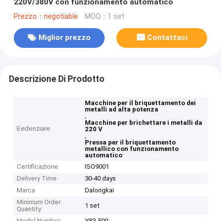
220V/380V con funzionamento automatico
Prezzo：negotiable
MOQ：1 set
Miglior prezzo
Contattaci
Descrizione Di Prodotto
Macchine per il briquettamento dei
metalli ad alta potenza
,
Macchine per brichettare i metalli da
Evidenziare
220 V
,
Pressa per il briquettamento
metallico con funzionamento
automatico
Certificazione
ISO9001
Delivery Time
30-40 days
Marca
Dalongkai
Minimum Order
1 set
Quantity
Model Number
Y83-500