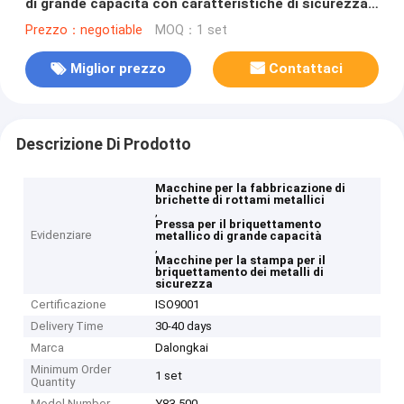
di grande capacità con caratteristiche di sicurezza
avanzate
Prezzo：negotiable
MOQ：1 set
Miglior prezzo
Contattaci
Descrizione Di Prodotto
Macchine per la fabbricazione di
brichette di rottami metallici
,
Pressa per il briquettamento
Evidenziare
metallico di grande capacità
,
Macchine per la stampa per il
briquettamento dei metalli di
sicurezza
Certificazione
ISO9001
Delivery Time
30-40 days
Marca
Dalongkai
Minimum Order
1 set
Quantity
Model Number
Y83-500