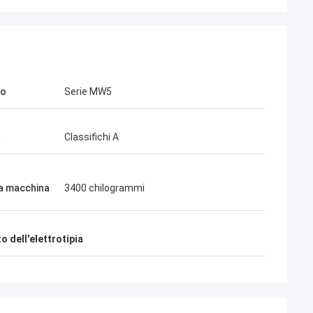
lo
Serie MW5
à
Classifichi A
a macchina
3400 chilogrammi
 dell'elettrotipia