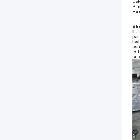
L'e
Può
Ha 
Str
Il 
par
Iso
con 
est
sco