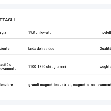
TTAGLI
rgia
19,8 chilowatt
model
iente
Iarda del residuo
Qualit
Manu
acità di
1100-1350 chilogrammi
weght 
china della pressa per balle
levamento
na molto bene.
denziare
grandi magneti industriali
,
magneti di sollevamento