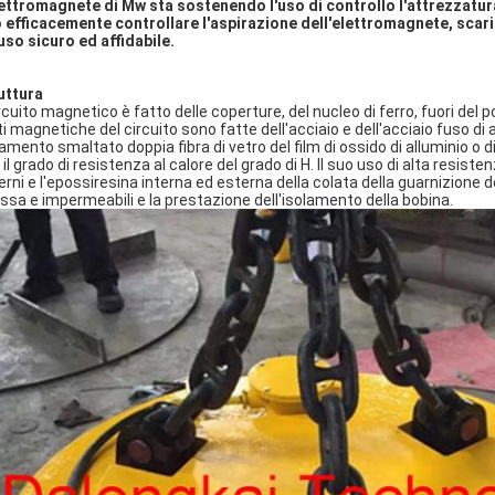
lettromagnete di Mw sta sostenendo l'uso di controllo l'attrezzatura
 efficacemente controllare l'aspirazione dell'elettromagnete, scaric
uso sicuro ed affidabile.
uttura
circuito magnetico è fatto delle coperture, del nucleo di ferro, fuori de
ti magnetiche del circuito sono fatte dell'acciaio e dell'acciaio fuso di 
lamento smaltato doppia fibra di vetro del film di ossido di alluminio o d
il grado di resistenza al calore del grado di H. Il suo uso di alta resisten
erni e l'epossiresina interna ed esterna della colata della guarnizione 
ssa e impermeabili e la prestazione dell'isolamento della bobina.