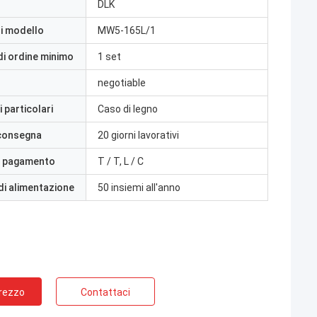
DLK
i modello
MW5-165L/1
di ordine minimo
1 set
negotiable
 particolari
Caso di legno
 consegna
20 giorni lavorativi
i pagamento
T / T, L / C
di alimentazione
50 insiemi all'anno
Prezzo
Contattaci