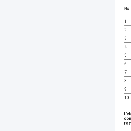
No.
1
2
3
4
5
6
7
8
9
10
L'e
con
rot