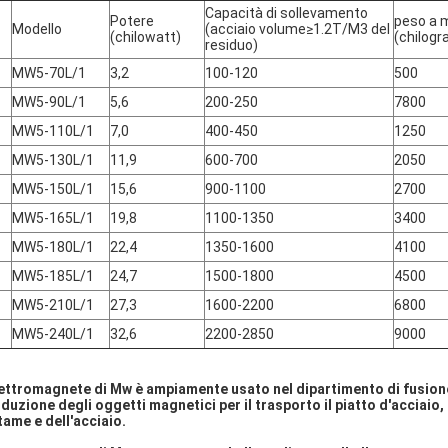
Capacità di sollevamento
Potere
peso a 
Modello
(acciaio volume≥1.2T/M3 del
(chilowatt)
(chilog
residuo)
MW5-70L/1
3,2
100-120
500
MW5-90L/1
5,6
200-250
7800
MW5-110L/1
7,0
400-450
1250
MW5-130L/1
11,9
600-700
2050
MW5-150L/1
15,6
900-1100
2700
MW5-165L/1
19,8
1100-1350
3400
MW5-180L/1
22,4
1350-1600
4100
MW5-185L/1
24,7
1500-1800
4500
MW5-210L/1
27,3
1600-2200
6800
MW5-240L/1
32,6
2200-2850
9000
lettromagnete di Mw è ampiamente usato nel dipartimento di fusione,
duzione degli oggetti magnetici per il trasporto il piatto d'acciaio, la 
tame e dell'acciaio.