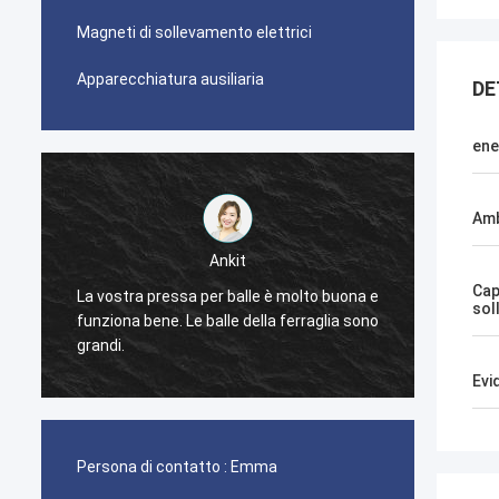
Magneti di sollevamento elettrici
Apparecchiatura ausiliaria
DE
ene
Amb
Ankit
Cap
La vostra pressa per balle è molto buona e
La mac
sol
funziona bene. Le balle della ferraglia sono
funzio
grandi.
Evi
Persona di contatto :
Emma