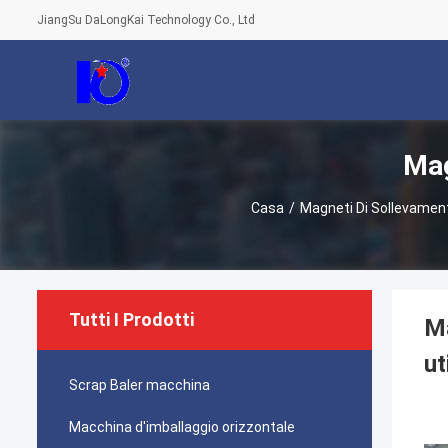
JiangSu DaLongKai Technology Co., Ltd
Mag
Casa
/
Magneti Di Sollevamento
Tutti I Prodotti
Ma
ut
Scrap Baler macchina
Macchina d'imballaggio orizzontale