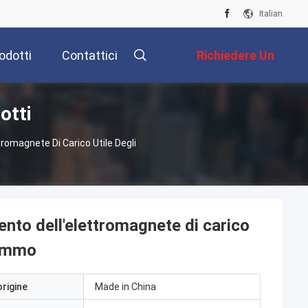
Italian
odotti
Contattici
Richiedere Un
otti
Preventivo
tromagnete Di Carico Utile Degli
ento dell'elettromagnete di carico
rammo
origine
Made in China