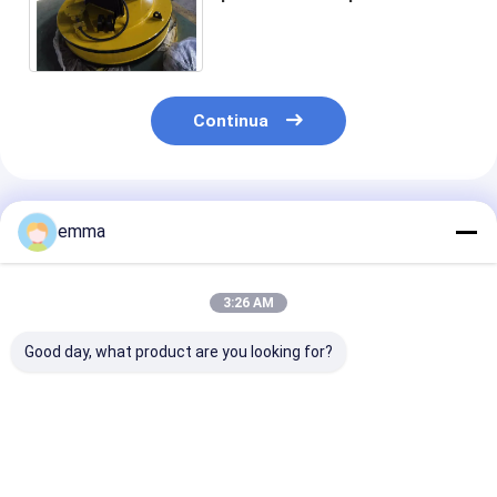
magneti per acciaio una certa
iarda della ferraglia
Continua
Prodotti Raccomandati
emma
3:26 AM
Good day, what product are you looking for?
Magneti di
Grande dimensione
Magneti indust
sollevamento/grado
che solleva i magneti
di forza che di
dell'elettrotipia di
di sollevamento
sollevamento
capacità elevata
elettrici per i generi
dell'elettroma