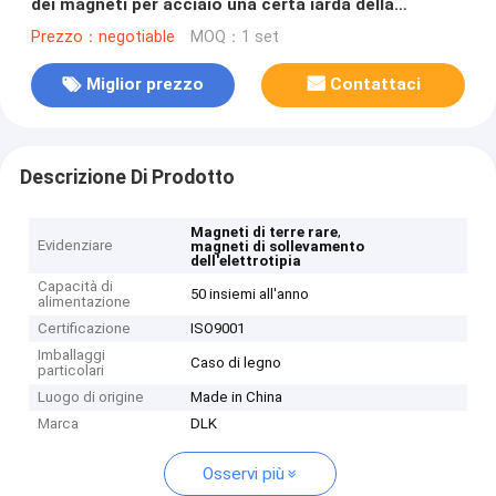
dei magneti per acciaio una certa iarda della
ferraglia
Prezzo：negotiable
MOQ：1 set
Miglior prezzo
Contattaci
Descrizione Di Prodotto
,
Magneti di terre rare
Evidenziare
magneti di sollevamento
dell'elettrotipia
Capacità di
50 insiemi all'anno
alimentazione
Certificazione
ISO9001
Imballaggi
Caso di legno
particolari
Luogo di origine
Made in China
Marca
DLK
Osservi più